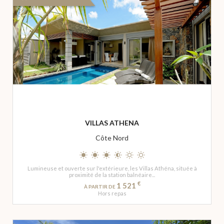
VILLAS ATHENA
Côte Nord
Lumineuse et ouverte sur l'extérieure, les Villas Athéna, située à
proximité de la station balnéaire...
€
1 521
À PARTIR DE
Hors repas