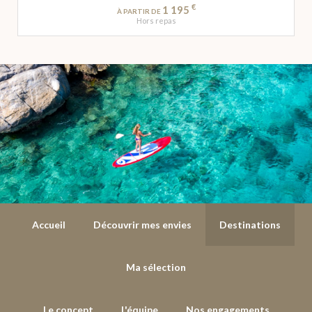
€
1 195
À PARTIR DE
Hors repas
Accueil
Découvrir mes envies
Destinations
Ma sélection
Le concept
L'équipe
Nos engagements