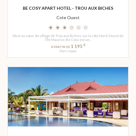
BE COSY APART HOTEL - TROU AUX BICHES
Cote Ouest
Situé au cœur du village de Trou aux Biches, sur la côte Nord-Ouest de
l'Île Maurice, Be Cosy est un...
€
1 195
À PARTIR DE
Hors repas