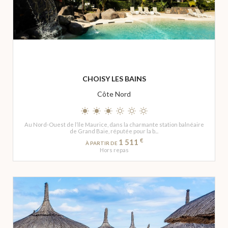
CHOISY LES BAINS
Côte Nord
Au Nord-Ouest de l’île Maurice, dans la charmante station balnéaire
de Grand Baie, réputée pour la b...
€
1 511
À PARTIR DE
Hors repas