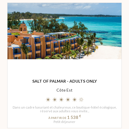
SALT OF PALMAR - ADULTS ONLY
Côte Est
Dans un cadre luxuriant et chaleureux, ce boutique-hôtel écologique,
réservé aux adultes vous invite...
€
1 538
À PARTIR DE
Petit déjeuner