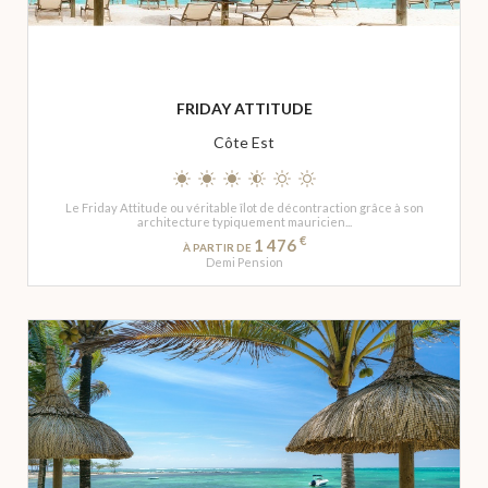
FRIDAY ATTITUDE
Côte Est
Le Friday Attitude ou véritable îlot de décontraction grâce à son
architecture typiquement mauricien...
€
1 476
À PARTIR DE
Demi Pension