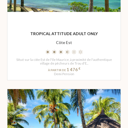
TROPICAL ATTITUDE ADULT ONLY
Côte Est
Situé sur la côte Est de l'île Maurice, à proximité de l'authentique
village de pêcheurs de Trou d'E...
€
1 476
À PARTIR DE
Demi Pension