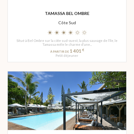
TAMASSA BEL OMBRE
Côte Sud
Situé à Bel Ombre sur la côte sud-ouest, la plus sauvage de l’île, le
Tamassa mêle le charme d’une...
€
1 401
À PARTIR DE
Petit déjeuner