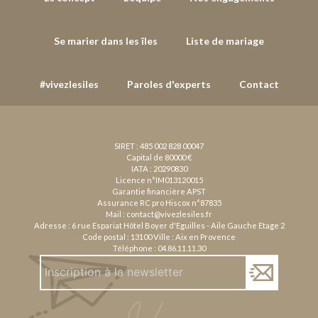
Se marier dans les îles
Liste de mariage
#vivezlesiles
Paroles d'experts
Contact
SIRET : 485 002 828 00047
Capital de 80000 €
IATA : 20290830
Licence n°IM013120015
Garantie financière APST
Assurance RC pro Hiscox n°87835
Mail :
contact@vivezlesiles.fr
Adresse : 6 rue Espariat Hôtel Boyer d'Eguilles - Aile Gauche Etage 2
Code postal : 13100 Ville : Aix en Provence
Téléphone :
04.86.11.11.30