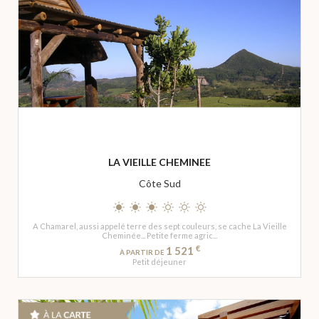
LA VIEILLE CHEMINEE
Côte Sud
A Chamarel, aussi appelé terre des sept couleurs, se cache La Vieille
Cheminée... Petite ferme agric...
€
1 521
À PARTIR DE
Petit déjeuner