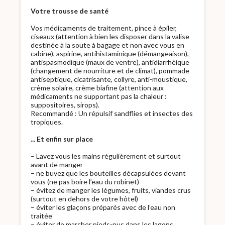
Votre trousse de santé
Vos médicaments de traitement, pince à épiler,
ciseaux (attention à bien les disposer dans la valise
destinée à la soute à bagage et non avec vous en
cabine), aspirine, antihistaminique (démangeaison),
antispasmodique (maux de ventre), antidiarrhéique
(changement de nourriture et de climat), pommade
antiseptique, cicatrisante, collyre, anti-moustique,
crème solaire, crème biafine (attention aux
médicaments ne supportant pas la chaleur :
suppositoires, sirops).
Recommandé : Un répulsif sandflies et insectes des
tropiques.
... Et enfin sur place
– Lavez vous les mains régulièrement et surtout
avant de manger
– ne buvez que les bouteilles décapsulées devant
vous (ne pas boire l’eau du robinet)
– évitez de manger les légumes, fruits, viandes crus
(surtout en dehors de votre hôtel)
– éviter les glaçons préparés avec de l’eau non
traitée
– éviter de marcher pieds-nus dans les lagons