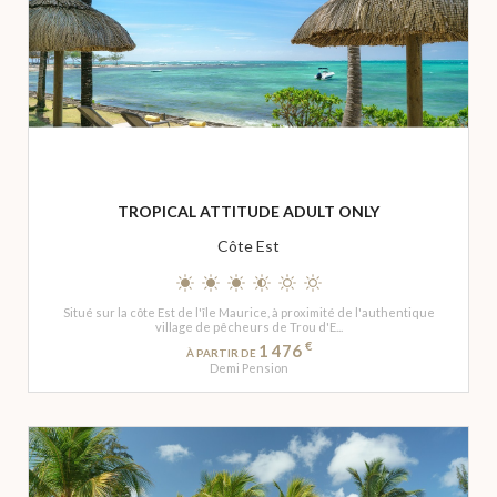
TROPICAL ATTITUDE ADULT ONLY
Côte Est
Situé sur la côte Est de l'île Maurice, à proximité de l'authentique
village de pêcheurs de Trou d'E...
€
1 476
À PARTIR DE
Demi Pension