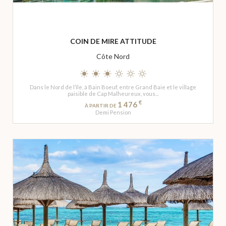
COIN DE MIRE ATTITUDE
Côte Nord
Dans le Nord de l’île, à Bain Boeuf, entre Grand Baie et le village
paisible de Cap Malheureux, vous...
€
1 476
À PARTIR DE
Demi Pension