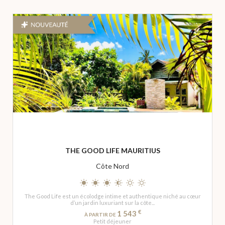
THE GOOD LIFE MAURITIUS
Côte Nord
The Good Life est un écolodge intime et authentique niché au cœur
d’un jardin luxuriant sur la côte...
€
1 543
À PARTIR DE
Petit déjeuner