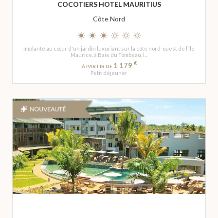
COCOTIERS HOTEL MAURITIUS
Côte Nord
Implanté au cœur d'un jardin luxuriant sur la côte nord-ouest de l’Ile
Maurice, à Baie du Tombeau, l...
€
1 179
À PARTIR DE
Petit déjeuner