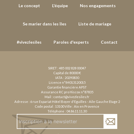
Le concept
L'équipe
Nos engagements
Se marier dans les îles
Liste de mariage
#vivezlesiles
Paroles d'experts
Contact
SIRET : 485 002 828 00047
Capital de 80000 €
IATA : 20290830
Licence n°IM013120015
Garantie financière APST
Assurance RC pro Hiscox n°87835
Mail :
contact@vivezlesiles.fr
Adresse : 6 rue Espariat Hôtel Boyer d'Eguilles - Aile Gauche Etage 2
Code postal : 13100 Ville : Aix en Provence
Téléphone :
04.86.11.11.30