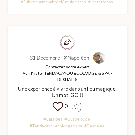
#Sublimesamanahotel&residences
#Lasterrenas
31 Décembre ·
@Napoléon
Contactez votre expert
Voir l'hôtel TENDACAYOU ECOLODGE & SPA -
DESHAIES
Une expérience à vivre dans un lieu magique.
Un mot, GO !!
0
#Caraibes
#Guadeloupe
#Tendacayouecolodge&spa
#Deshaies