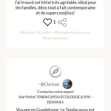
J'ai trouvé cet hôtel très agréable, idéal pour
les familles, déco tout à fait contemporaine
et de supers mojitos!
1
#Mexique
#Caraibes
#Nowjaderivieracancun
#Puertomorelos
·
@Clarisse
Contactez votre expert
Voir l'hôtel TENDACAYOU ECOLODGE & SPA -
DESHAIES
Voyage en Guadeloupe. Le Tendacayou est