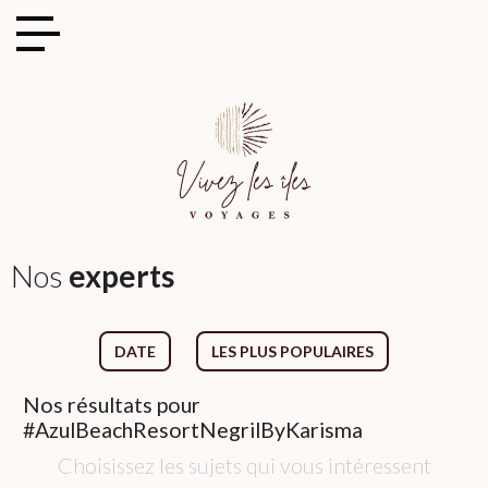
Cookies management panel
Nos
experts
DATE
LES PLUS POPULAIRES
Nos
résultats pour
#AzulBeachResortNegrilByKarisma
Choisissez les sujets qui vous intéressent