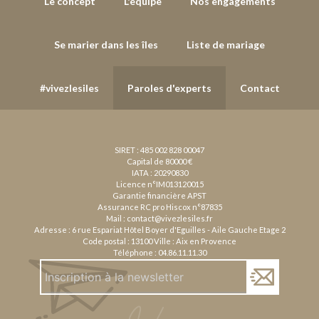
Le concept
L'équipe
Nos engagements
Se marier dans les îles
Liste de mariage
#vivezlesiles
Paroles d'experts
Contact
SIRET : 485 002 828 00047
Capital de 80000 €
IATA : 20290830
Licence n°IM013120015
Garantie financière APST
Assurance RC pro Hiscox n°87835
Mail :
contact@vivezlesiles.fr
Adresse : 6 rue Espariat Hôtel Boyer d'Eguilles - Aile Gauche Etage 2
Code postal : 13100 Ville : Aix en Provence
Téléphone :
04.86.11.11.30