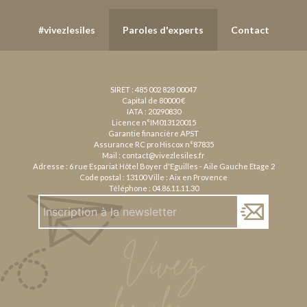
#vivezlesiles
Paroles d'experts
Contact
SIRET : 485 002 828 00047
Capital de 80000 €
IATA : 20290830
Licence n°IM013120015
Garantie financière APST
Assurance RC pro Hiscox n°87835
Mail :
contact@vivezlesiles.fr
Adresse : 6 rue Espariat Hôtel Boyer d'Eguilles - Aile Gauche Etage 2
Code postal : 13100 Ville : Aix en Provence
Téléphone :
04.86.11.11.30