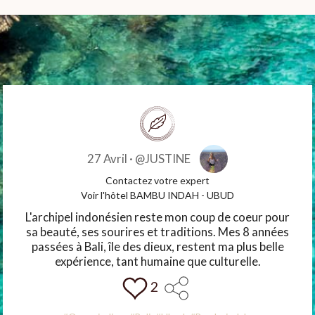
16 Avril ·
@Magali
t
Contactez votre expe
- UBUD
Voir l'hôtel LE BAMBOU - TR
up de coeur pour
Ambiance décontractée pour cet 
ns. Mes 8 années
dans l'eau. Les cases créoles n
nt ma plus belle
dépaysment dès notre arrivée. Le 
culturelle.
Le vivier de langoustes fraîche
Bòdlanmè !
1