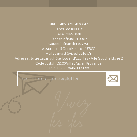
SIRET : 485 002 828 00047
Capital de 80000 €
IATA : 20290830
Licence n°IM013120015
Garantie financière APST
Assurance RC pro Hiscox n°87835
Mail :
contact@vivezlesiles.fr
Adresse : 6 rue Espariat Hôtel Boyer d'Eguilles - Aile Gauche Etage 2
Code postal : 13100 Ville : Aix en Provence
Téléphone :
04.86.11.11.30