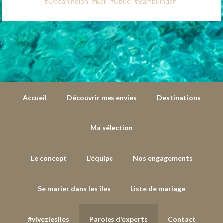
mbuindah
#Caraibes
#Martinique
#Lebambou-tro
Accueil
Découvrir mes envies
Destinations
Ma sélection
Le concept
L'équipe
Nos engagements
Se marier dans les îles
Liste de mariage
#vivezlesiles
Paroles d'experts
Contact