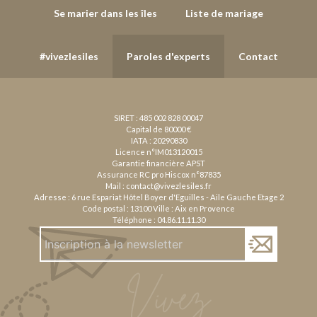
Se marier dans les îles
Liste de mariage
#vivezlesiles
Paroles d'experts
Contact
SIRET : 485 002 828 00047
Capital de 80000 €
IATA : 20290830
Licence n°IM013120015
Garantie financière APST
Assurance RC pro Hiscox n°87835
Mail :
contact@vivezlesiles.fr
Adresse : 6 rue Espariat Hôtel Boyer d'Eguilles - Aile Gauche Etage 2
Code postal : 13100 Ville : Aix en Provence
Téléphone :
04.86.11.11.30