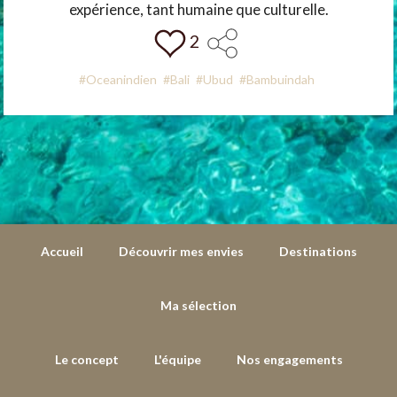
expérience, tant humaine que culturelle.
2
#Oceanindien
#Bali
#Ubud
#Bambuindah
Accueil
Découvrir mes envies
Destinations
Ma sélection
Le concept
L'équipe
Nos engagements