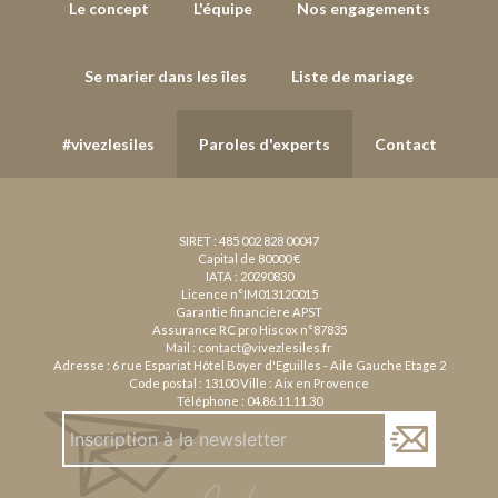
Le concept
L'équipe
Nos engagements
Se marier dans les îles
Liste de mariage
#vivezlesiles
Paroles d'experts
Contact
SIRET : 485 002 828 00047
Capital de 80000 €
IATA : 20290830
Licence n°IM013120015
Garantie financière APST
Assurance RC pro Hiscox n°87835
Mail :
contact@vivezlesiles.fr
Adresse : 6 rue Espariat Hôtel Boyer d'Eguilles - Aile Gauche Etage 2
Code postal : 13100 Ville : Aix en Provence
Téléphone :
04.86.11.11.30