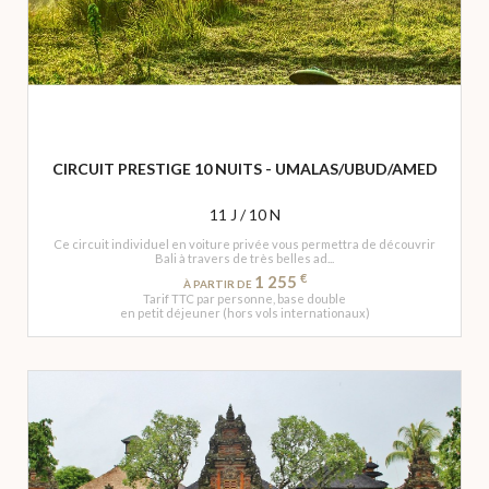
CIRCUIT PRESTIGE 10 NUITS - UMALAS/UBUD/AMED
11 J / 10 N
Ce circuit individuel en voiture privée vous permettra de découvrir
Bali à travers de très belles ad...
€
1 255
À PARTIR DE
Tarif TTC par personne, base double
en petit déjeuner (hors vols internationaux)