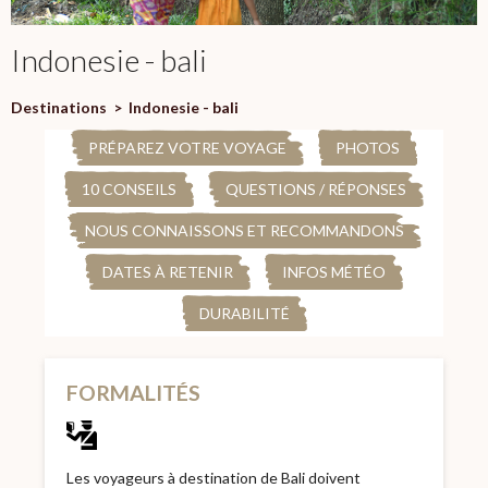
Indonesie - bali
Destinations
>
Indonesie - bali
PRÉPAREZ VOTRE VOYAGE
PHOTOS
10 CONSEILS
QUESTIONS / RÉPONSES
NOUS CONNAISSONS ET RECOMMANDONS
DATES À RETENIR
INFOS MÉTÉO
DURABILITÉ
FORMALITÉS
Les voyageurs à destination de Bali doivent