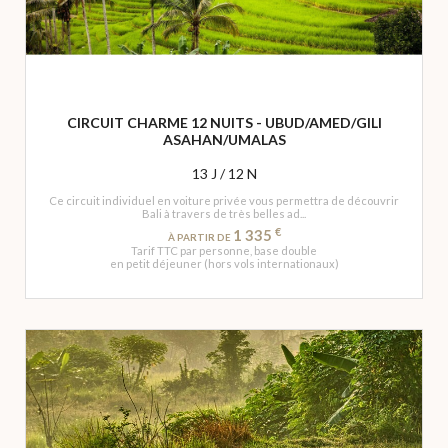
CIRCUIT CHARME 12 NUITS - UBUD/AMED/GILI
ASAHAN/UMALAS
13 J / 12 N
Ce circuit individuel en voiture privée vous permettra de découvrir
Bali à travers de très belles ad...
€
1 335
À PARTIR DE
Tarif TTC par personne, base double
en petit déjeuner (hors vols internationaux)