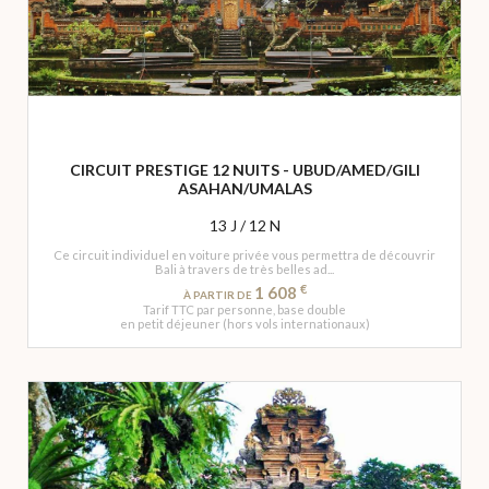
CIRCUIT PRESTIGE 12 NUITS - UBUD/AMED/GILI
ASAHAN/UMALAS
13 J / 12 N
Ce circuit individuel en voiture privée vous permettra de découvrir
Bali à travers de très belles ad...
€
1 608
À PARTIR DE
Tarif TTC par personne, base double
en petit déjeuner (hors vols internationaux)