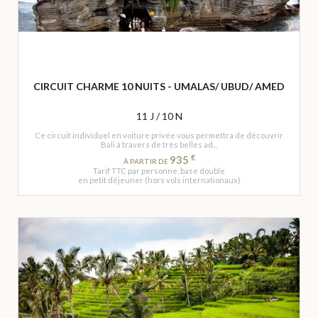
CIRCUIT CHARME 10 NUITS - UMALAS/ UBUD/ AMED
11 J / 10 N
Ce circuit individuel en voiture privée vous permettra de découvrir
Bali à travers de très belles ad...
€
935
À PARTIR DE
Tarif TTC par personne, base double
en petit déjeuner (hors vols internationaux)