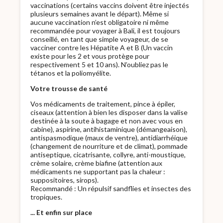
vaccinations (certains vaccins doivent être injectés
plusieurs semaines avant le départ). Même si
aucune vaccination n’est obligatoire ni même
recommandée pour voyager à Bali, il est toujours
conseillé, en tant que simple voyageur, de se
vacciner contre les Hépatite A et B (Un vaccin
existe pour les 2 et vous protège pour
respectivement 5 et 10 ans). N’oubliez pas le
tétanos et la poliomyélite.
Votre trousse de santé
Vos médicaments de traitement, pince à épiler,
ciseaux (attention à bien les disposer dans la valise
destinée à la soute à bagage et non avec vous en
cabine), aspirine, antihistaminique (démangeaison),
antispasmodique (maux de ventre), antidiarrhéique
(changement de nourriture et de climat), pommade
antiseptique, cicatrisante, collyre, anti-moustique,
crème solaire, crème biafine (attention aux
médicaments ne supportant pas la chaleur :
suppositoires, sirops).
Recommandé : Un répulsif sandflies et insectes des
tropiques.
... Et enfin sur place