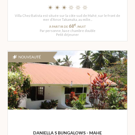
Villa Chez Batista est située sur la côte sud de Mahé, sur le front de
mer d'Anse Takamaka, au milie...
€
68
À PARTIR DE
/NUIT
Par personne, base chambre double
Petit déjeuner
DANIELLA S BUNGALOWS - MAHE