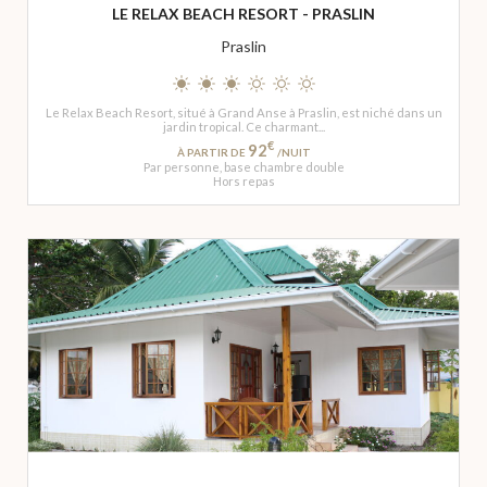
LE RELAX BEACH RESORT - PRASLIN
Praslin
Le Relax Beach Resort, situé à Grand Anse à Praslin, est niché dans un
jardin tropical. Ce charmant...
€
92
À PARTIR DE
/NUIT
Par personne, base chambre double
Hors repas