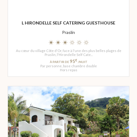
L HIRONDELLE SELF CATERING GUESTHOUSE
Praslin
Au cœur du village Côte d'Or, face à l'une des plus belles plages de
Praslin, l'Hirondelle Self Cate...
€
95
À PARTIR DE
/NUIT
Par personne, base chambre double
Hors repas