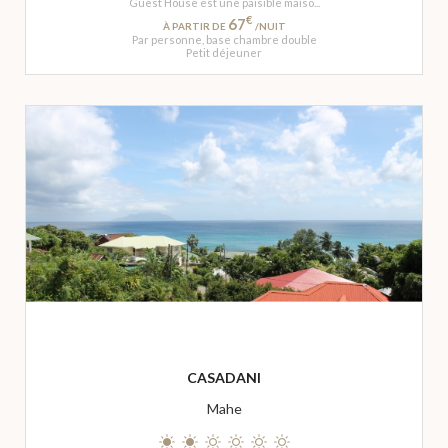
Guest House est une paisible maiso...
€
67
À PARTIR DE
/NUIT
Par personne, base chambre double
Petit déjeuner
CASADANI
Mahe