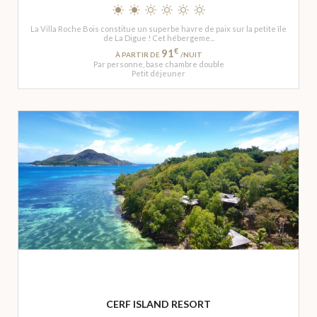
La Villa Roche Bois constitue un superbe havre de paix sur la petite île
de La Digue ! Cet hébergeme...
€
91
À PARTIR DE
/NUIT
Par personne, base chambre double
Petit déjeuner
CERF ISLAND RESORT