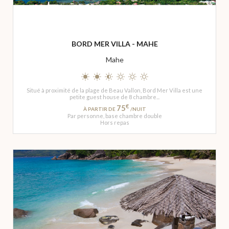
BORD MER VILLA - MAHE
Mahe
Situé à proximité de la plage de Beau Vallon, Bord Mer Villa est une
petite guest house de 8 chambre...
€
75
À PARTIR DE
/NUIT
Par personne, base chambre double
Hors repas