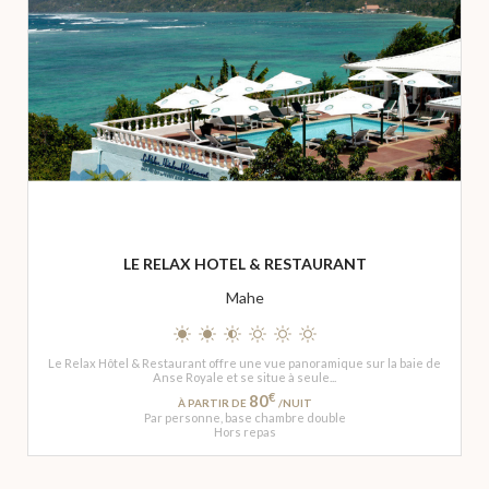
LE RELAX HOTEL & RESTAURANT
Mahe
Le Relax Hôtel & Restaurant offre une vue panoramique sur la baie de
Anse Royale et se situe à seule...
€
80
À PARTIR DE
/NUIT
Par personne, base chambre double
Hors repas