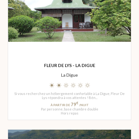
FLEUR DE LYS - LA DIGUE
La Digue
Si vous recherchez un hébergement confortable à La Digue, Fleur De
Lys répondra à vos attentes ! Bén...
€
79
À PARTIR DE
/NUIT
Par personne, base chambre double
Hors repas