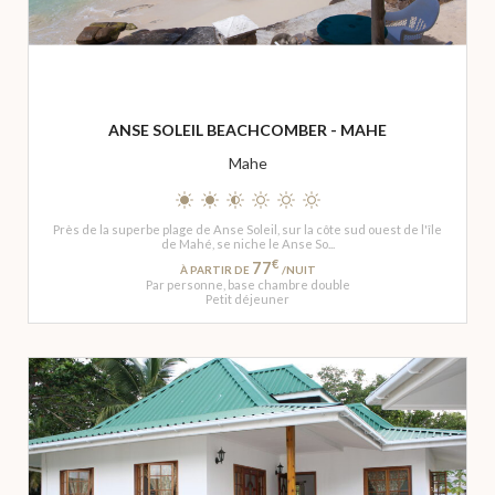
ANSE SOLEIL BEACHCOMBER - MAHE
Mahe
Près de la superbe plage de Anse Soleil, sur la côte sud ouest de l'île
de Mahé, se niche le Anse So...
€
77
À PARTIR DE
/NUIT
Par personne, base chambre double
Petit déjeuner