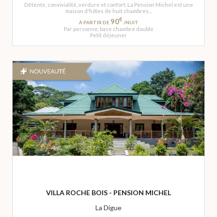
Détente, convivialité, verdure et confort. La Pension Michel est une
maison d'hôtes de huit chambres...
€
90
À PARTIR DE
/NUIT
Par personne, base chambre double
Petit déjeuner
VILLA ROCHE BOIS - PENSION MICHEL
La Digue