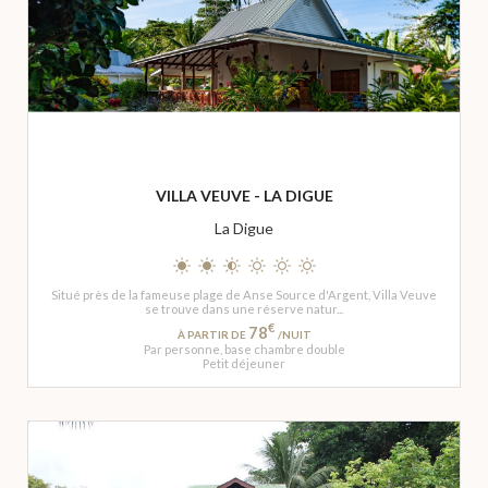
VILLA VEUVE - LA DIGUE
La Digue
Situé près de la fameuse plage de Anse Source d'Argent, Villa Veuve
se trouve dans une réserve natur...
€
78
À PARTIR DE
/NUIT
Par personne, base chambre double
Petit déjeuner