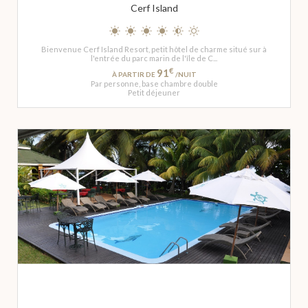
Cerf Island
Bienvenue Cerf Island Resort, petit hôtel de charme situé sur à
l'entrée du parc marin de l'île de C...
€
91
À PARTIR DE
/NUIT
Par personne, base chambre double
Petit déjeuner