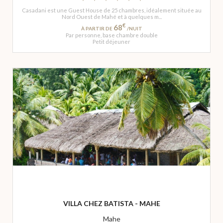
Casadani est une Guest House de 25 chambres, idéalement située au
Nord Ouest de Mahé et à quelques m...
€
68
À PARTIR DE
/NUIT
Par personne, base chambre double
Petit déjeuner
VILLA CHEZ BATISTA - MAHE
Mahe