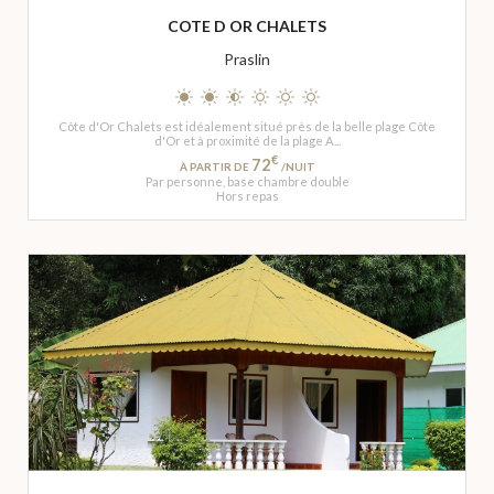
COTE D OR CHALETS
Praslin
Côte d'Or Chalets est idéalement situé près de la belle plage Côte
d'Or et à proximité de la plage A...
€
72
À PARTIR DE
/NUIT
Par personne, base chambre double
Hors repas