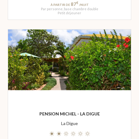
€
87
À PARTIR DE
/NUIT
Par personne, base chambre double
Petit déjeuner
PENSION MICHEL - LA DIGUE
La Digue