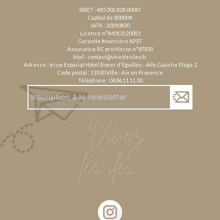
SIRET : 485 002 828 00047
Capital de 80000 €
IATA : 20290830
Licence n°IM013120015
Garantie financière APST
Assurance RC pro Hiscox n°87835
Mail :
contact@vivezlesiles.fr
Adresse : 6 rue Espariat Hôtel Boyer d'Eguilles - Aile Gauche Etage 2
Code postal : 13100 Ville : Aix en Provence
Téléphone :
04.86.11.11.30