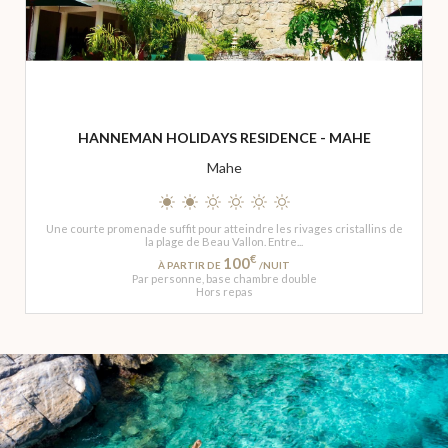
HANNEMAN HOLIDAYS RESIDENCE - MAHE
Mahe
Une courte promenade suffit pour atteindre les rivages cristallins de
la plage de Beau Vallon. Entre...
€
100
À PARTIR DE
/NUIT
Par personne, base chambre double
Hors repas