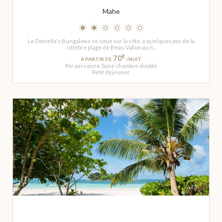
Mahe
Le Daniella's Bungalows se situe sur la côte, à quelques pas de la
célèbre plage de Beau Vallon au n...
€
70
À PARTIR DE
/NUIT
Par personne, base chambre double
Petit déjeuner