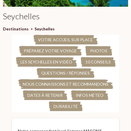
Seychelles
Destinations
>
Seychelles
VOTRE ACCUEIL SUR PLACE
PRÉPAREZ VOTRE VOYAGE
PHOTOS
LES SEYCHELLES EN VIDÉO
10 CONSEILS
QUESTIONS / RÉPONSES
NOUS CONNAISSONS ET RECOMMANDONS
DATES À RETENIR
INFOS MÉTÉO
DURABILITÉ
Notre correspondant local, l’agence MASON’S