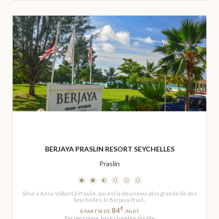
BERJAYA PRASLIN RESORT SEYCHELLES
Praslin
Situé à Anse Volbert à Praslin, qui est la deuxième plus grande île des
Seychelles, le Berjaya Prasl...
€
84
À PARTIR DE
/NUIT
Par personne, base chambre double