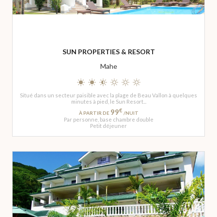
SUN PROPERTIES & RESORT
Mahe
Situé dans un secteur paisible avec la plage de Beau Vallon à quelques
minutes à pied, le Sun Resort...
€
99
À PARTIR DE
/NUIT
Par personne, base chambre double
Petit déjeuner