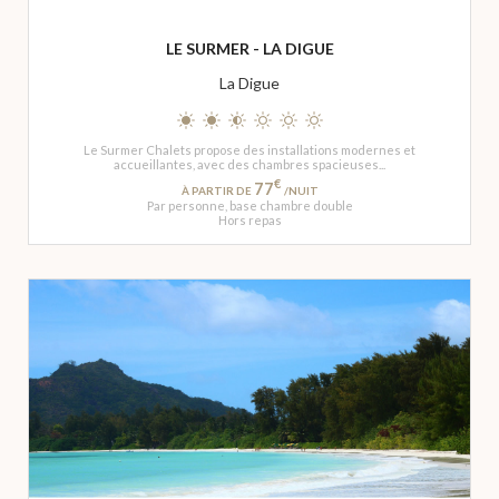
LE SURMER - LA DIGUE
La Digue
Le Surmer Chalets propose des installations modernes et
accueillantes, avec des chambres spacieuses...
€
77
À PARTIR DE
/NUIT
Par personne, base chambre double
Hors repas