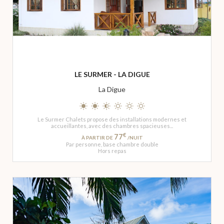
LE SURMER - LA DIGUE
La Digue
Le Surmer Chalets propose des installations modernes et
accueillantes, avec des chambres spacieuses...
€
77
À PARTIR DE
/NUIT
Par personne, base chambre double
Hors repas