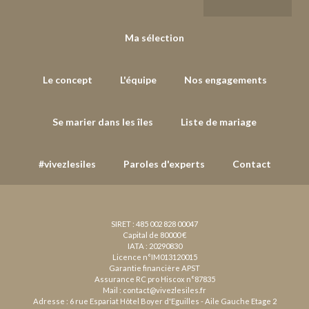
Ma sélection
Le concept
L'équipe
Nos engagements
Se marier dans les îles
Liste de mariage
#vivezlesiles
Paroles d'experts
Contact
SIRET : 485 002 828 00047
Capital de 80000 €
IATA : 20290830
Licence n°IM013120015
Garantie financière APST
Assurance RC pro Hiscox n°87835
Mail :
contact@vivezlesiles.fr
Adresse : 6 rue Espariat Hôtel Boyer d'Eguilles - Aile Gauche Etage 2