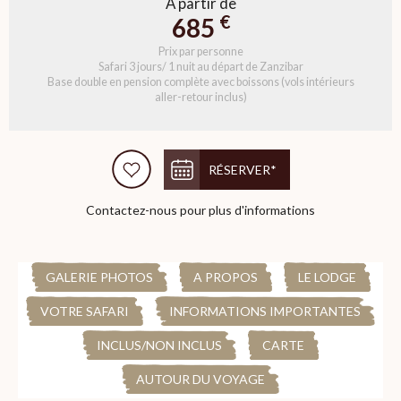
À partir de
€
685
Prix par personne
Safari 3 jours/ 1 nuit au départ de Zanzibar
Base double en pension complète avec boissons (vols intérieurs
aller-retour inclus)
RÉSERVER*
Contactez-nous pour plus d'informations
GALERIE PHOTOS
A PROPOS
LE LODGE
VOTRE SAFARI
INFORMATIONS IMPORTANTES
INCLUS/NON INCLUS
CARTE
AUTOUR DU VOYAGE