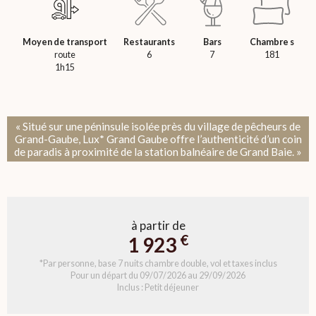
Moyen de transport
Restaurants
Bars
Chambre s
route
6
7
181
1h15
« Situé sur une péninsule isolée près du village de pêcheurs de
Grand-Gaube, Lux* Grand Gaube offre l’authenticité d’un coin
de paradis à proximité de la station balnéaire de Grand Baie. »
à partir de
€
1 923
*Par personne, base 7 nuits chambre double, vol et taxes inclus
Pour un départ du 09/07/2026 au 29/09/2026
Inclus : Petit déjeuner