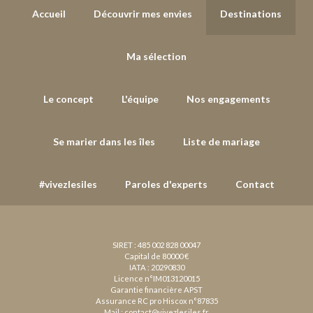
Accueil
Découvrir mes envies
Destinations
Ma sélection
Le concept
L'équipe
Nos engagements
Se marier dans les îles
Liste de mariage
#vivezlesiles
Paroles d'experts
Contact
SIRET : 485 002 828 00047
Capital de 80000 €
IATA : 20290830
Licence n°IM013120015
Garantie financière APST
Assurance RC pro Hiscox n°87835
Mail :
contact@vivezlesiles.fr