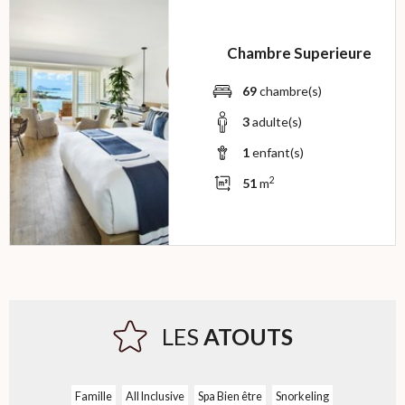
Chambre Superieure
69
chambre(s)
3
adulte(s)
1
enfant(s)
2
51
m
LES
ATOUTS
Famille
All Inclusive
Spa Bien être
Snorkeling