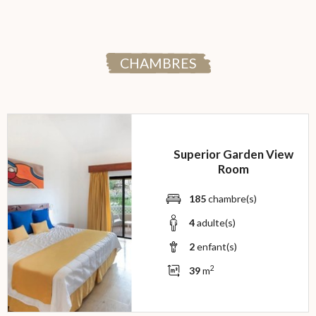
CHAMBRES
Superior Garden View
Room
185
chambre(s)
4
adulte(s)
2
enfant(s)
2
39
m