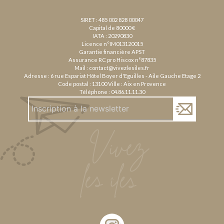
SIRET : 485 002 828 00047
Capital de 80000 €
IATA : 20290830
Licence n°IM013120015
Garantie financière APST
Assurance RC pro Hiscox n°87835
Mail :
contact@vivezlesiles.fr
Adresse : 6 rue Espariat Hôtel Boyer d'Eguilles - Aile Gauche Etage 2
Code postal : 13100 Ville : Aix en Provence
Téléphone :
04.86.11.11.30