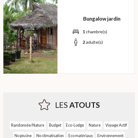
Bungalow jardin
1
chambre(s)
2
adulte(s)
LES
ATOUTS
Randonnée/Nature
Budget
Eco-Lodge
Nature
Voyage Actif
No piscine
No climatisation
Eco matériaux
Environnement