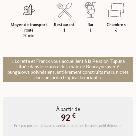
Moyen de transport
Restaurant
Bar
Chambre s
route
1
1
6
20 min
« Loretta et Franck vous accueillent à la Pension Tupuna
située dans le cratère de la baie de Bourayne avec 6
bungalows polynésiens, entièrement construits main, nichés
dans un jardin tropical luxuriant. »
À partir de
€
92
Prix par personne, base chambre double en formule petit déjeuner