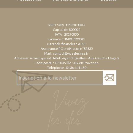
SIRET : 485 002 828 00047
Capital de 80000 €
IATA : 20290830
Licence n°IM013120015
Garantie financière APST
Assurance RC pro Hiscox n°87835
Mail :
contact@vivezlesiles.fr
Adresse : 6 rue Espariat Hôtel Boyer d'Eguilles - Aile Gauche Etage 2
Code postal : 13100 Ville : Aix en Provence
Téléphone :
04.86.11.11.30