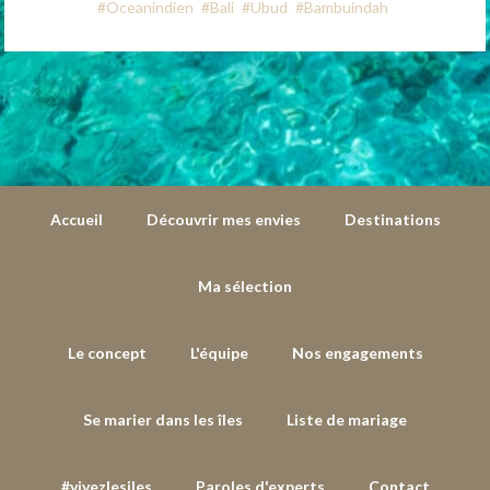
#Oceanindien
#Bali
#Ubud
#Bambuindah
Accueil
Découvrir mes envies
Destinations
Ma sélection
Le concept
L'équipe
Nos engagements
Se marier dans les îles
Liste de mariage
#vivezlesiles
Paroles d'experts
Contact