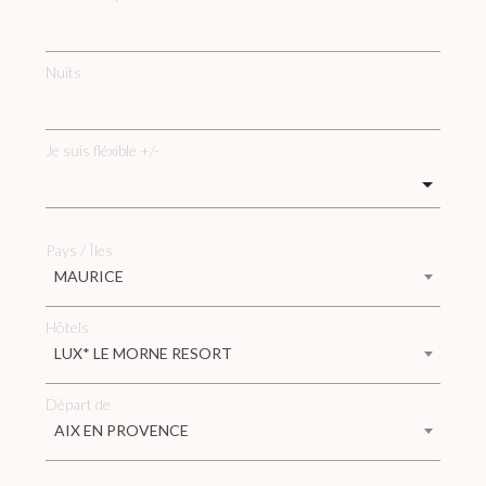
Nuits
Je suis fléxible +/-
Pays / Îles
MAURICE
Hôtels
LUX* LE MORNE RESORT
Départ de
AIX EN PROVENCE