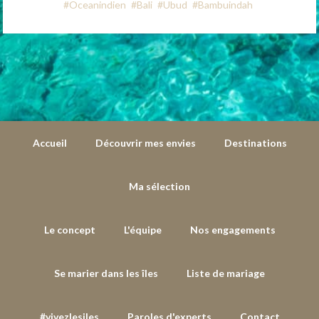
#Oceanindien
#Bali
#Ubud
#Bambuindah
Accueil
Découvrir mes envies
Destinations
Ma sélection
Le concept
L'équipe
Nos engagements
Se marier dans les îles
Liste de mariage
#vivezlesiles
Paroles d'experts
Contact