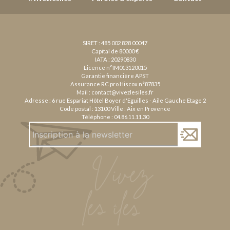
SIRET : 485 002 828 00047
Capital de 80000 €
IATA : 20290830
Licence n°IM013120015
Garantie financière APST
Assurance RC pro Hiscox n°87835
Mail :
contact@vivezlesiles.fr
Adresse : 6 rue Espariat Hôtel Boyer d'Eguilles - Aile Gauche Etage 2
Code postal : 13100 Ville : Aix en Provence
Téléphone :
04.86.11.11.30