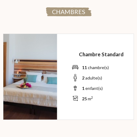
CHAMBRES
Chambre Standard
11
chambre(s)
2
adulte(s)
1
enfant(s)
2
25
m