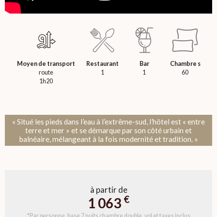
Moyen de transport
Restaurant
Bar
Chambre s
route
1
1
60
1h20
« Situé les pieds dans l’eau à l’extrême-sud, l’hôtel est « entre
terre et mer » et se démarque par son côté urbain et
balnéaire, mélangeant à la fois modernité et tradition. »
à partir de
€
1 063
*Par personne, base 7 nuits chambre double, vol et taxes inclus