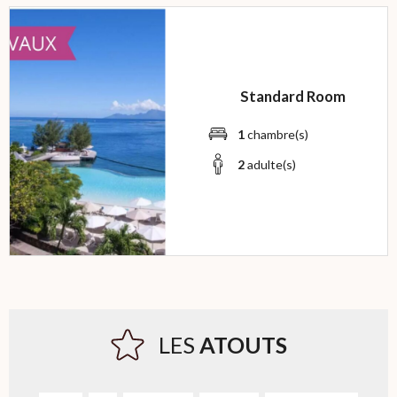
Standard Room
1
chambre(s)
2
adulte(s)
LES
ATOUTS