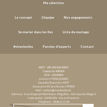
Ma sélection
Le concept
L'équipe
Nos engagements
Se marier dans les îles
Liste de mariage
#vivezlesiles
Paroles d'experts
Contact
SIRET : 485 002 828 00047
Capital de 80000 €
IATA : 20290830
Licence n°IM013120015
Garantie financière APST
Assurance RC pro Hiscox n°87835
Mail :
contact@vivezlesiles.fr
Adresse : 6 rue Espariat Hôtel Boyer d'Eguilles - Aile Gauche Etage 2
Code postal : 13100 Ville : Aix en Provence
Téléphone :
04.86.11.11.30