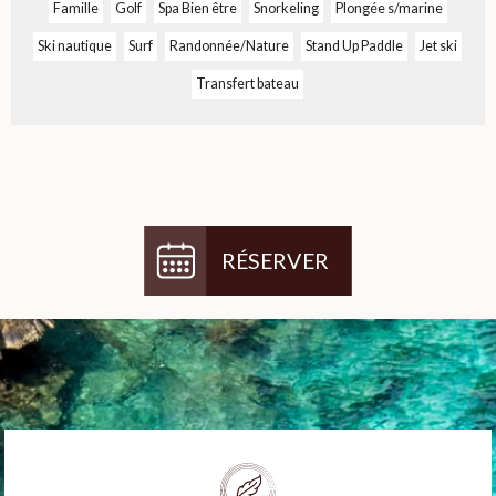
Famille
Golf
Spa Bien être
Snorkeling
Plongée s/marine
Ski nautique
Surf
Randonnée/Nature
Stand Up Paddle
Jet ski
Transfert bateau
RÉSERVER