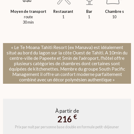
Moyen de transport
Restaurant
Bar
Chambre s
route
1
1
10
30 min
« Le Te Moana Tahiti Resort (ex Manava) est idéalement
situé au bord du lagon sur la côte Ouest de Tahiti. A 10min du
centre-ville de Papeete et 5min de l'aéroport, l'hôtel offre
plusieurs catégories de chambres dont certaines sont
équipées de kitchenettes. Membre du groupe South Pacific
Management il offre un confort moderne parfaitement
combiné avec un décor polynésien authentique »
À partir de
€
216
Prix par nuit par personne base double en formule petit-déjeuner