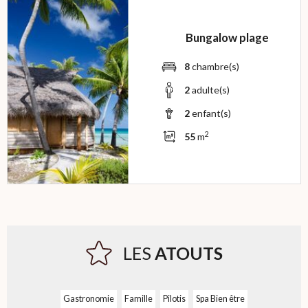
Bungalow plage
8
chambre(s)
2
adulte(s)
2
enfant(s)
2
55
m
LES
ATOUTS
Gastronomie
Famille
Pilotis
Spa Bien être