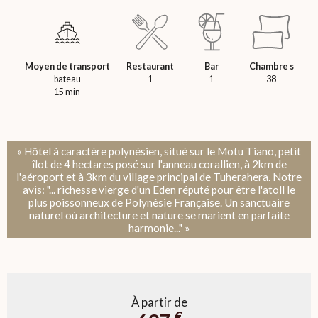
Moyen de transport
Restaurant
Bar
Chambre s
bateau
1
1
38
15 min
« Hôtel à caractère polynésien, situé sur le Motu Tiano, petit
îlot de 4 hectares posé sur l'anneau corallien, à 2km de
l'aéroport et à 3km du village principal de Tuherahera. Notre
avis: "... richesse vierge d'un Eden réputé pour être l'atoll le
plus poissonneux de Polynésie Française. Un sanctuaire
naturel où architecture et nature se marient en parfaite
harmonie..." »
À partir de
€