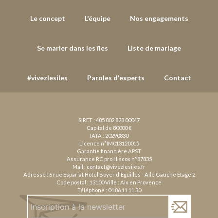
Le concept
L'équipe
Nos engagements
Se marier dans les îles
Liste de mariage
#vivezlesiles
Paroles d'experts
Contact
SIRET : 485 002 828 00047
Capital de 80000 €
IATA : 20290830
Licence n°IM013120015
Garantie financière APST
Assurance RC pro Hiscox n°87835
Mail :
contact@vivezlesiles.fr
Adresse : 6 rue Espariat Hôtel Boyer d'Eguilles - Aile Gauche Etage 2
Code postal : 13100 Ville : Aix en Provence
Téléphone :
04.86.11.11.30