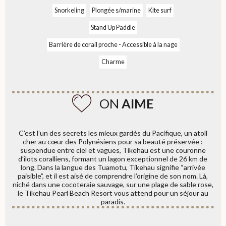
Snorkeling
Plongée s/marine
Kite surf
Stand Up Paddle
Barrière de corail proche - Accessible à la nage
Charme
ON
AIME
C’est l’un des secrets les mieux gardés du Pacifique, un atoll
cher au cœur des Polynésiens pour sa beauté préservée :
suspendue entre ciel et vagues, Tikehau est une couronne
d’îlots coralliens, formant un lagon exceptionnel de 26 km de
long. Dans la langue des Tuamotu, Tikehau signifie “arrivée
paisible”, et il est aisé de comprendre l’origine de son nom. Là,
niché dans une cocoteraie sauvage, sur une plage de sable rose,
le Tikehau Pearl Beach Resort vous attend pour un séjour au
paradis.