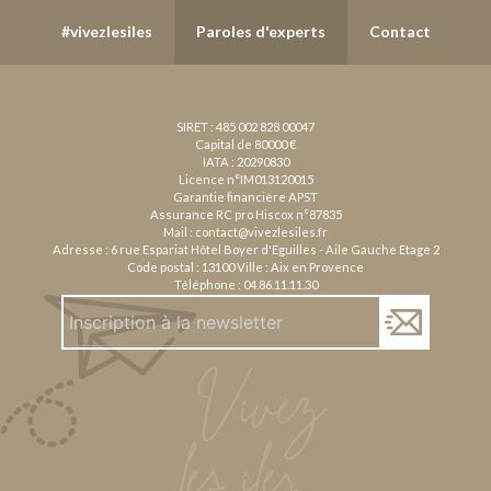
#vivezlesiles
Paroles d'experts
Contact
SIRET : 485 002 828 00047
Capital de 80000 €
IATA : 20290830
Licence n°IM013120015
Garantie financière APST
Assurance RC pro Hiscox n°87835
Mail :
contact@vivezlesiles.fr
Adresse : 6 rue Espariat Hôtel Boyer d'Eguilles - Aile Gauche Etage 2
Code postal : 13100 Ville : Aix en Provence
Téléphone :
04.86.11.11.30