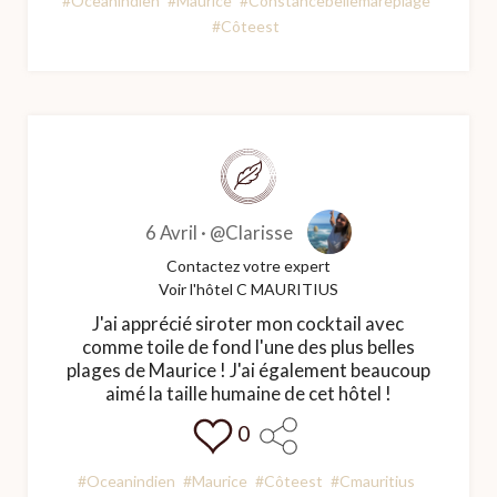
#Oceanindien
#Maurice
#Constancebellemareplage
#Côteest
6 Avril ·
@Clarisse
Contactez votre expert
Voir l'hôtel C MAURITIUS
J'ai apprécié siroter mon cocktail avec
comme toile de fond l'une des plus belles
plages de Maurice ! J'ai également beaucoup
aimé la taille humaine de cet hôtel !
0
#Oceanindien
#Maurice
#Côteest
#Cmauritius