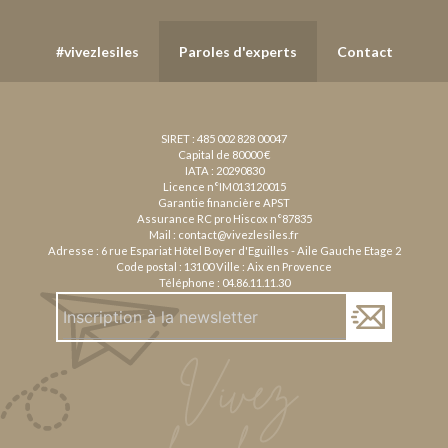
#vivezlesiles
Paroles d'experts
Contact
SIRET : 485 002 828 00047
Capital de 80000 €
IATA : 20290830
Licence n°IM013120015
Garantie financière APST
Assurance RC pro Hiscox n°87835
Mail :
contact@vivezlesiles.fr
Adresse : 6 rue Espariat Hôtel Boyer d'Eguilles - Aile Gauche Etage 2
Code postal : 13100 Ville : Aix en Provence
Téléphone :
04.86.11.11.30