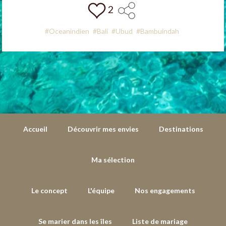
2
#Oceanindien
#Bali
#Ubud
#Bambuindah
Accueil
Découvrir mes envies
Destinations
Ma sélection
Le concept
L'équipe
Nos engagements
Se marier dans les îles
Liste de mariage