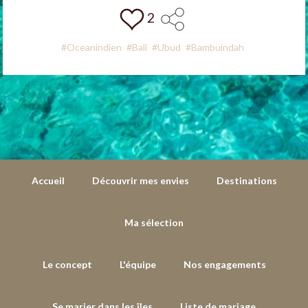
2
#Oceanindien
#Bali
#Ubud
#Bambuindah
Accueil
Découvrir mes envies
Destinations
Ma sélection
Le concept
L'équipe
Nos engagements
Se marier dans les îles
Liste de mariage