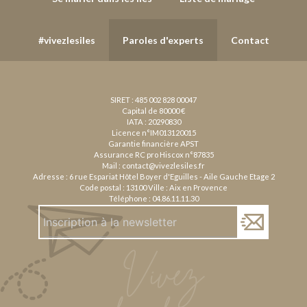
#vivezlesiles
Paroles d'experts
Contact
SIRET : 485 002 828 00047
Capital de 80000 €
IATA : 20290830
Licence n°IM013120015
Garantie financière APST
Assurance RC pro Hiscox n°87835
Mail :
contact@vivezlesiles.fr
Adresse : 6 rue Espariat Hôtel Boyer d'Eguilles - Aile Gauche Etage 2
Code postal : 13100 Ville : Aix en Provence
Téléphone :
04.86.11.11.30